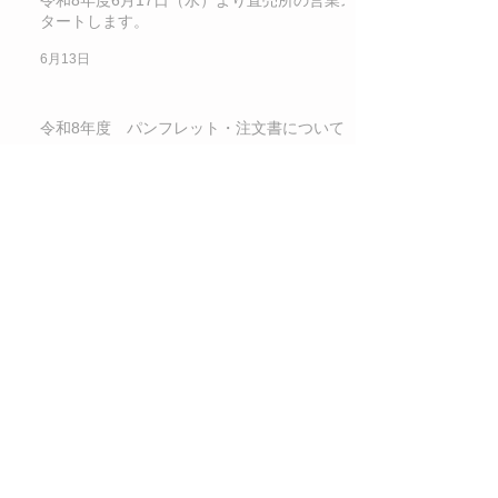
タートします。
6月13日
令和8年度 パンフレット・注文書について
6月11日
令和８年度 パンフレット記載の商品No.5.6
について
6月11日
Archive
2026年8月
（1）
1件の記事
2026年7月
（3）
3件の記事
2026年6月
（7）
7件の記事
2026年4月
（2）
2件の記事
2025年8月
（2）
2件の記事