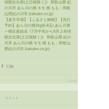
頃順次出荷(土日祝除く)》 和歌山県 紀
の川市 あら川の桃 モモ 桃 もも：和歌
山県紀の川市 (rakuten.co.jp)
【楽天市場】【ふるさと納税】【先行
予約】あら川の桃2kg(6-8玉) あら川第
一桃生産組合《7月中旬から8月上旬頃
順次出荷(土日祝除く)》 和歌山県 紀の
川市 あら川の桃 モモ 桃 もも：和歌山
県紀の川市 (rakuten.co.jp)
コメント