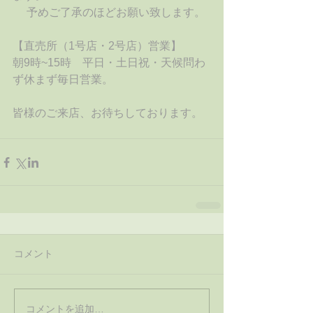
　 予めご了承のほどお願い致します。
【直売所（1号店・2号店）営業】
朝9時~15時　平日・土日祝・天候問わ
ず休まず毎日営業。
皆様のご来店、お待ちしております。
コメント
コメントを追加…