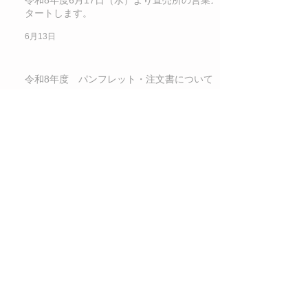
タートします。
6月13日
令和8年度 パンフレット・注文書について
6月11日
令和８年度 パンフレット記載の商品No.5.6
について
6月11日
Archive
2026年8月
（1）
1件の記事
2026年7月
（3）
3件の記事
2026年6月
（7）
7件の記事
2026年4月
（2）
2件の記事
2025年8月
（2）
2件の記事