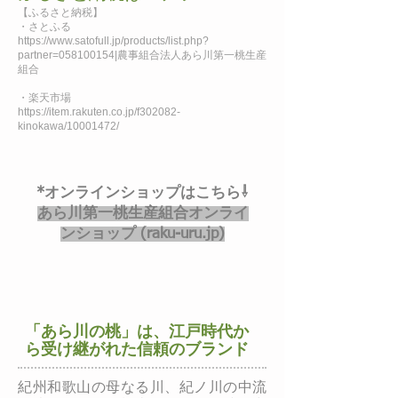
【ふるさと納税】
・さとふる
https://www.satofull.jp/products/list.php?
partner=058100154
|農事組合法人あら川第一桃生産
組合
・楽天市場
https://item.rakuten.co.jp/f302082-
kinokawa/10001472/
*オンラインショップはこちら⇩
あら川第一桃生産組合オンライ
ンショップ (raku-uru.jp)
「あら川の桃」は、江戸時代か
ら受け継がれた信頼のブランド
紀州和歌山の母なる川、紀ノ川の中流