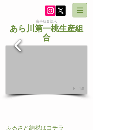
農事組合法人
あら川第一桃生産組
合
1/5
​ふるさと納税はコチラ